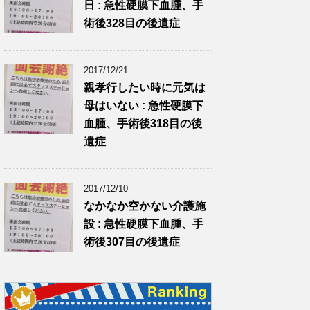
日 : 急性硬膜下血腫、手
術後328目の後遺症
2017/12/21
親孝行したい時に元気は
母はいない : 急性硬膜下
血腫、手術後318目の後
遺症
2017/12/10
なかなか空かない介護施
設 : 急性硬膜下血腫、手
術後307目の後遺症