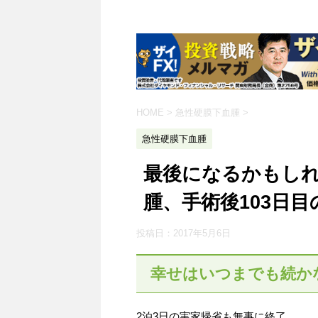
HOME
>
急性硬膜下血腫
>
急性硬膜下血腫
最後になるかもしれ
腫、手術後103日目
投稿日：
2017年5月6日
幸せはいつまでも続か
2泊3日の実家帰省も無事に終了。