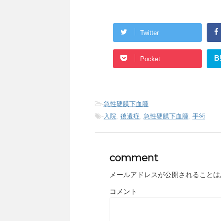
Twitter
B
Pocket
-
急性硬膜下血腫
-
入院
,
後遺症
,
急性硬膜下血腫
,
手術
comment
メールアドレスが公開されることは
コメント