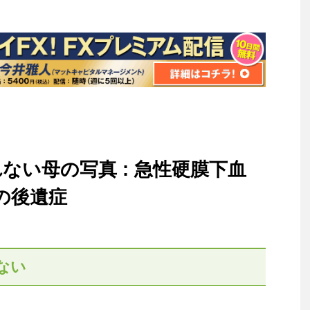
ない母の写真 : 急性硬膜下血
の後遺症
ない