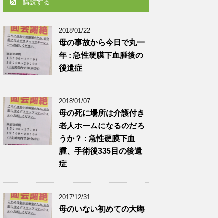
購読する
2018/01/22
母の事故から今日で丸一
年 : 急性硬膜下血腫後の
後遺症
2018/01/07
母の死に場所は介護付き
老人ホームになるのだろ
うか？ : 急性硬膜下血
腫、手術後335目の後遺
症
2017/12/31
母のいない初めての大晦