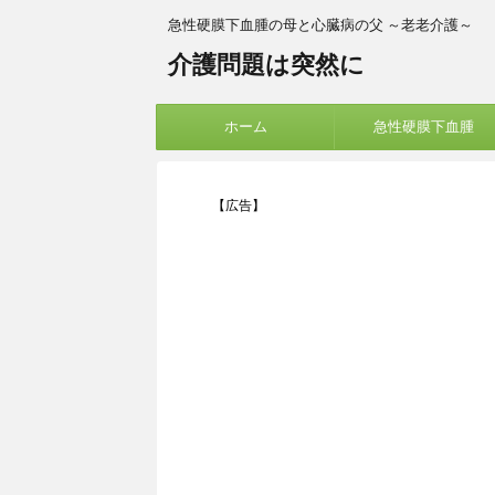
急性硬膜下血腫の母と心臓病の父 ～老老介護～
介護問題は突然に
ホーム
急性硬膜下血腫
【広告】